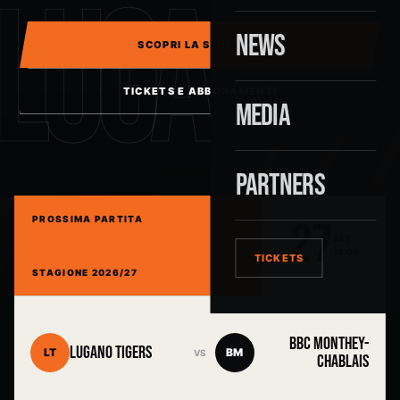
LUGANO
NEWS
SCOPRI LA SQUADRA
TICKETS E ABBONAMENTI
MEDIA
PARTNERS
27
PROSSIMA PARTITA
SET
16:00
TICKETS
STAGIONE 2026/27
BBC MONTHEY-
LUGANO TIGERS
LT
BM
VS
CHABLAIS