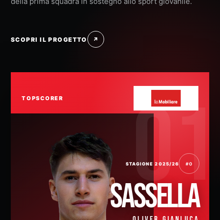
della prima squadra in sostegno allo sport giovanile.
SCOPRI IL PROGETTO
↗
TOPSCORER
STAGIONE 2025/26
#0
SASSELLA
OLIVER GIANLUCA