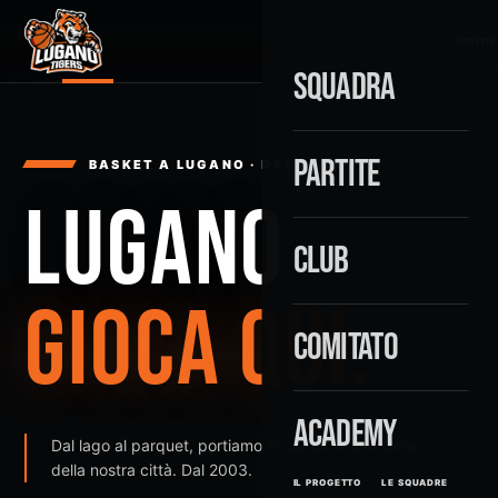
PARTITE
SQUADRA
PARTITE
BASKET A LUGANO · DAL 2003
LUGANO
CLUB
GIOCA QUI.
COMITATO
ACADEMY
Dal lago al parquet, portiamo in campo il carattere
della nostra città. Dal 2003.
IL PROGETTO
LE SQUADRE