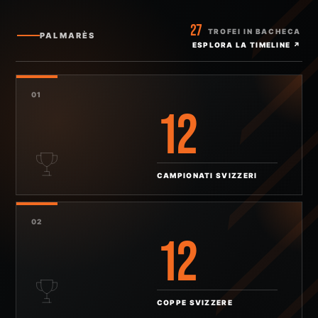
STAGIONE COMINCIA
27
QUI
TROFEI IN BACHECA
PALMARÈS
ESPLORA LA TIMELINE
↗
Lugano, il parquet e una storia che continua a
muoversi insieme.
01
12
LEGGI LA STORIA ↗
CAMPIONATI SVIZZERI
02
12
COPPE SVIZZERE