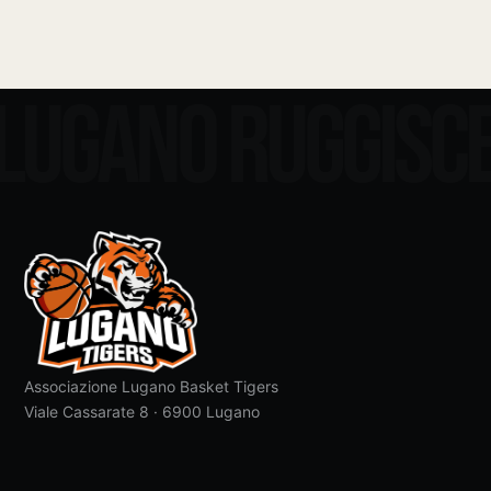
LUGANO RUGGISC
Associazione Lugano Basket Tigers
Viale Cassarate 8 · 6900 Lugano